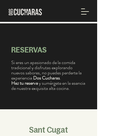
RESERVAS
Si eres un apasionado de la comida
tradicional y disfrutas explorando
nuevos sabores, no puedes perderte la
experiencia
Dos Cucharas
.
Haz tu reserva
y sumérgete en la esencia
de nuestra exquisita alta cocina.
Sant Cugat